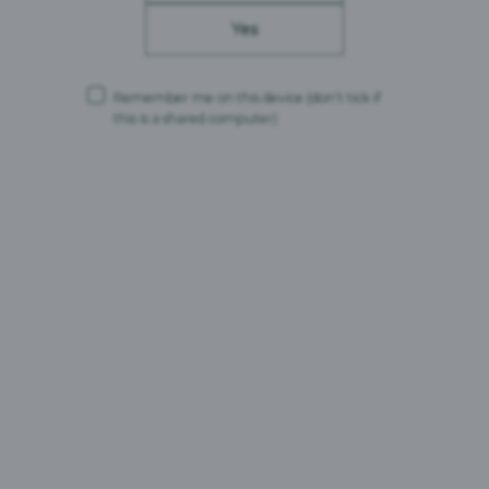
Yes
További információ angol nyelven >>
Remember me on this device
(don’t tick if
this is a shared computer)